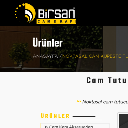
Ürünler
ANASAYFA /
NOKTASAL CAM KÜPEŞTE T
Cam Tutu
Noktasal cam tutucu
ÜRÜNLER
Cam Kapı Aksesuarları