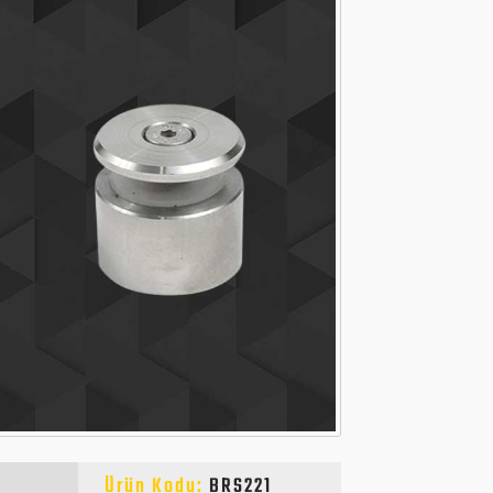
Ürün Kodu:
BRS221