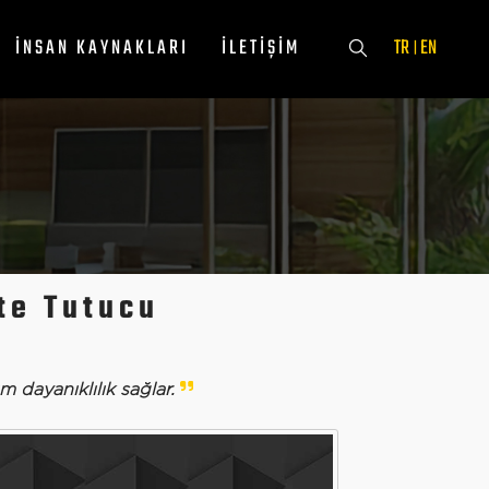
İNSAN KAYNAKLARI
İLETIŞIM
TR
EN
|
te Tutucu
dayanıklılık sağlar.