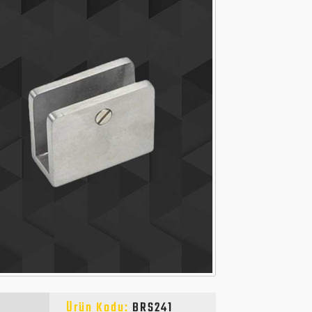
Ürün Kodu:
BRS241