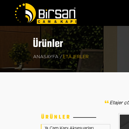
Ürünler
ANASAYFA /
ETAJERLER
Etajer çö
ÜRÜNLER
Cam Kapı Aksesuarları