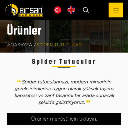
Ürünler
ANASAYFA /
SPIDER TUTUCULAR
Spider Tutucular
Spider tutucularımızı, modern mimarinin
gereksinimlerine uygun olarak yüksek taşıma
kapasitesi ve zarif tasarımı bir arada sunacak
şekilde geliştiriyoruz.
Toggle navigation
Ürünler menüsü için tıklayın.