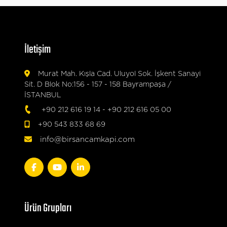
İletişim
Murat Mah. Kışla Cad. Uluyol Sok. İşkent Sanayi
Sit. D Blok No:156 - 157 - 158 Bayrampaşa /
İSTANBUL
+90 212 616 19 14
-
+90 212 616 05 00
+90 543 833 68 69
info@birsancamkapi.com
Ürün Grupları