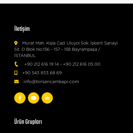
İletişim
Murat Mah. Kışla Cad. Uluyol Sok. İşkent Sanayi
Sit. D Blok No:156 - 157 - 158 Bayrampaşa /
İSTANBUL
+90 212 616 19 14
-
+90 212 616 05 00
+90 543 833 68 69
info@birsancamkapi.com
Ürün Grupları