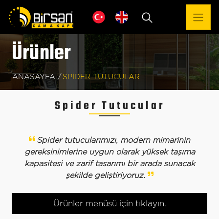
Ürünler
ANASAYFA /
SPIDER TUTUCULAR
Spider Tutucular
Spider tutucularımızı, modern mimarinin
gereksinimlerine uygun olarak yüksek taşıma
kapasitesi ve zarif tasarımı bir arada sunacak
şekilde geliştiriyoruz.
Toggle navigation
Ürünler menüsü için tıklayın.