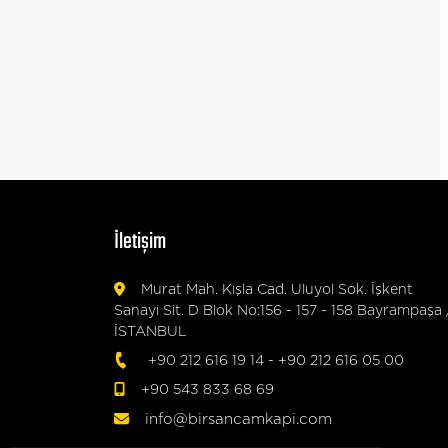
İletişim
Murat Mah. Kışla Cad. Uluyol Sok. İşkent
Sanayi Sit. D Blok No:156 - 157 - 158 Bayrampaşa 
İSTANBUL
+90 212 616 19 14
-
+90 212 616 05 00
+90 543 833 68 69
info@birsancamkapi.com