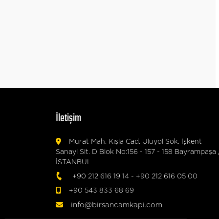
İletişim
Murat Mah. Kışla Cad. Uluyol Sok. İşkent
Sanayi Sit. D Blok No:156 - 157 - 158 Bayrampaşa 
İSTANBUL
+90 212 616 19 14
-
+90 212 616 05 00
+90 543 833 68 69
info@birsancamkapi.com