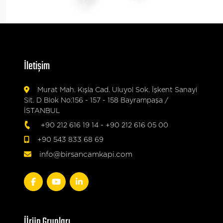
İletişim
Murat Mah. Kışla Cad. Uluyol Sok. İşkent Sanayi
Sit. D Blok No:156 - 157 - 158 Bayrampaşa /
İSTANBUL
+90 212 616 19 14
-
+90 212 616 05 00
+90 543 833 68 69
info@birsancamkapi.com
Ürün Grupları